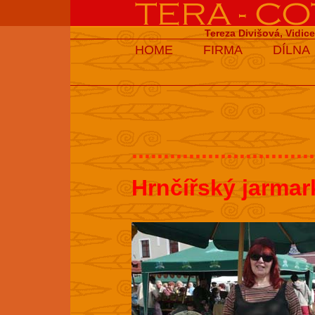
Tereza Divišová, Vidic
HOME
FIRMA
DÍLNA
.............................
Hrnčířský jarmar