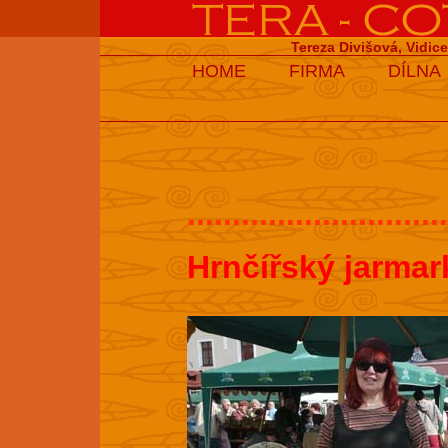
Tereza Divišová, Vidic
HOME
FIRMA
DÍLNA
.............................
Hrnčířský jarmar