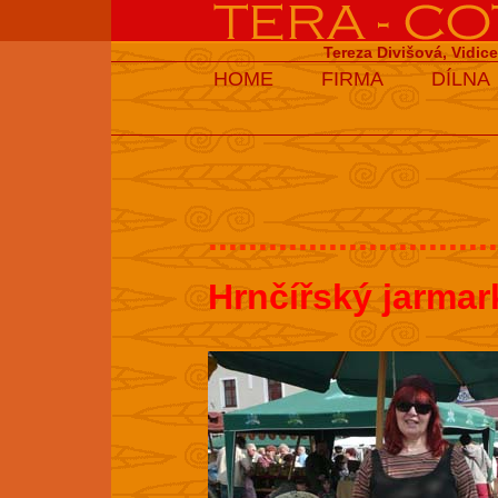
Tereza Divišová, Vidic
HOME
FIRMA
DÍLNA
.............................
Hrnčířský jarmar