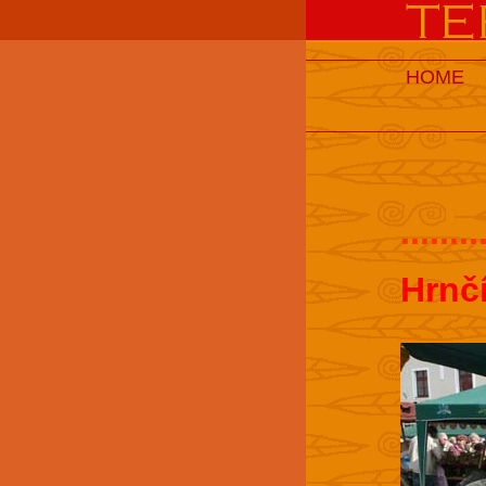
HOME
........
Hrnč