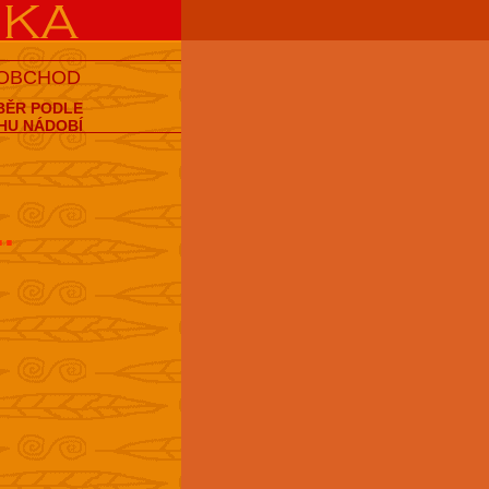
 OBCHOD
BĚR PODLE
HU NÁDOBÍ
..