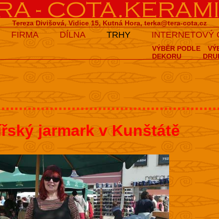
Tereza Divišová, Vidice 15, Kutná Hora,
terka@tera-cota.cz
FIRMA
DÍLNA
TRHY
INTERNETOVÝ
VÝBĚR PODLE
VÝ
DEKORU
DRU
..................................................
ířský jarmark v Kunštátě