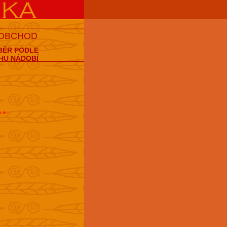
 OBCHOD
BĚR PODLE
HU NÁDOBÍ
..