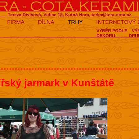
Tereza Divišová, Vidice 15, Kutná Hora,
terka@tera-cota.cz
FIRMA
DÍLNA
TRHY
INTERNETOVÝ
VÝBĚR PODLE
VÝ
DEKORU
DRU
..................................................
ířský jarmark v Kunštátě