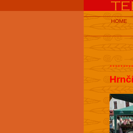
HOME
........
Hrnč