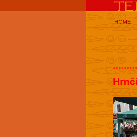
HOME
........
Hrnč