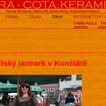
Tereza Divišová, Vidice 15, Kutná Hora,
terka@tera-cota.cz
FIRMA
DÍLNA
TRHY
INTERNETOVÝ
VÝBĚR PODLE
VÝ
DEKORU
DRU
..................................................
ířský jarmark v Kunštátě