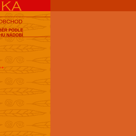
 OBCHOD
BĚR PODLE
HU NÁDOBÍ
..