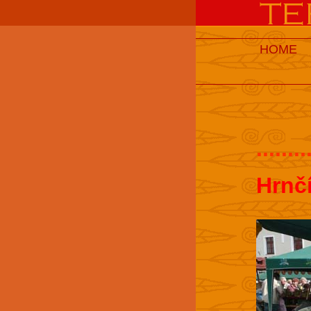
HOME
........
Hrnč