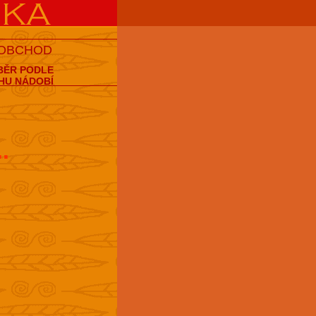
 OBCHOD
BĚR PODLE
HU NÁDOBÍ
..