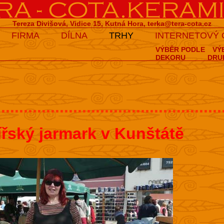
Tereza Divišová, Vidice 15, Kutná Hora,
terka@tera-cota.cz
FIRMA
DÍLNA
TRHY
INTERNETOVÝ
VÝBĚR PODLE
VÝ
DEKORU
DRU
..................................................
ířský jarmark v Kunštátě