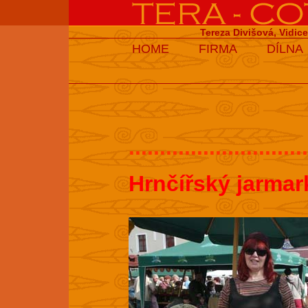
Tereza Divišová, Vidic
HOME
FIRMA
DÍLNA
.............................
Hrnčířský jarmar