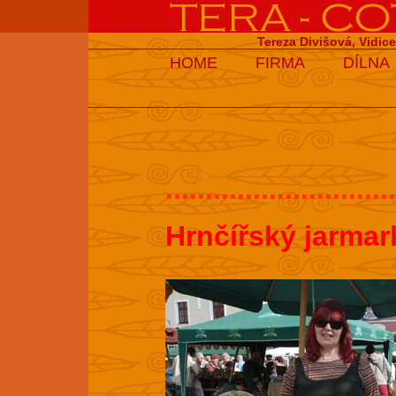
Tereza Divišová, Vidic
HOME
FIRMA
DÍLNA
.............................
Hrnčířský jarmar