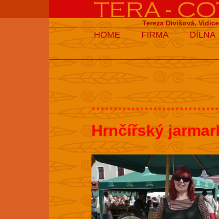
Tereza Divišová, Vidic
HOME
FIRMA
DÍLNA
.............................
Hrnčířský jarmar