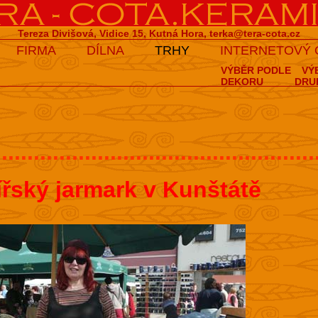
Tereza Divišová, Vidice 15, Kutná Hora,
terka@tera-cota.cz
FIRMA
DÍLNA
TRHY
INTERNETOVÝ
VÝBĚR PODLE
VÝ
DEKORU
DRU
..................................................
ířský jarmark v Kunštátě