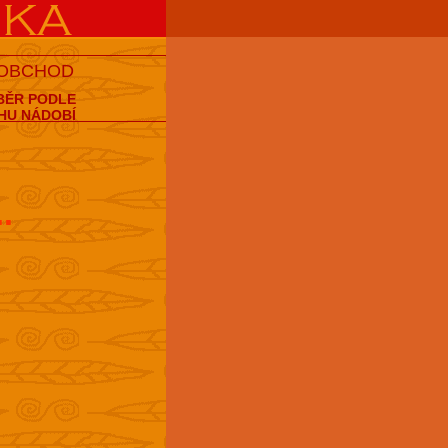
 OBCHOD
BĚR PODLE
HU NÁDOBÍ
..