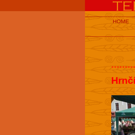
HOME
........
Hrnč