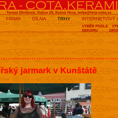
Tereza Divišová, Vidice 15, Kutná Hora,
terka@tera-cota.cz
FIRMA
DÍLNA
TRHY
INTERNETOVÝ
VÝBĚR PODLE
VÝ
DEKORU
DRU
..................................................
ířský jarmark v Kunštátě