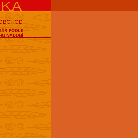
 OBCHOD
BĚR PODLE
HU NÁDOBÍ
..