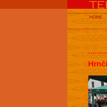
HOME
........
Hrnč