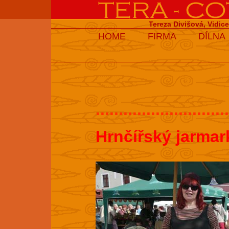
Tereza Divišová, Vidic
HOME
FIRMA
DÍLNA
.............................
Hrnčířský jarmar