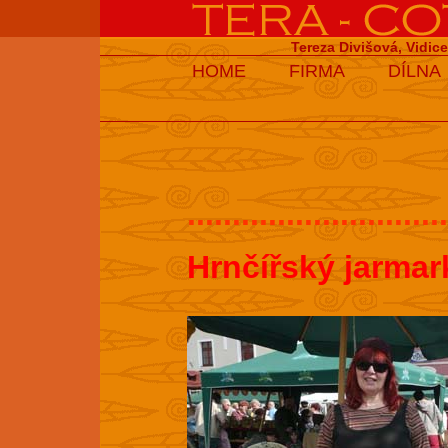
Tereza Divišová, Vidic
HOME
FIRMA
DÍLNA
.............................
Hrnčířský jarmar