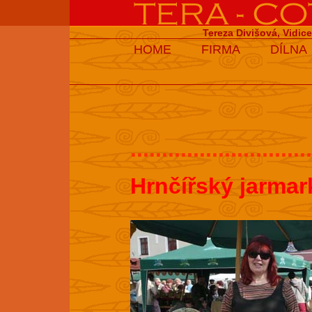
Tereza Divišová, Vidic
HOME
FIRMA
DÍLNA
.............................
Hrnčířský jarmar