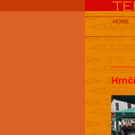
HOME
........
Hrnč