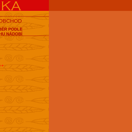
 OBCHOD
BĚR PODLE
HU NÁDOBÍ
..