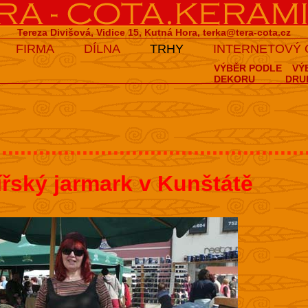
Tereza Divišová, Vidice 15, Kutná Hora,
terka@tera-cota.cz
FIRMA
DÍLNA
TRHY
INTERNETOVÝ
VÝBĚR PODLE
VÝ
DEKORU
DRU
..................................................
ířský jarmark v Kunštátě