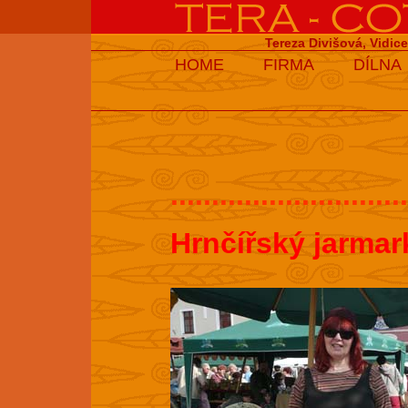
Tereza Divišová, Vidic
HOME
FIRMA
DÍLNA
.............................
Hrnčířský jarmar