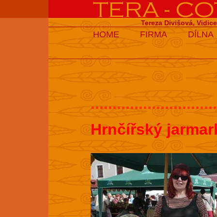
Tereza Divišová, Vidic
HOME
FIRMA
DÍLNA
.............................
Hrnčířský jarmar