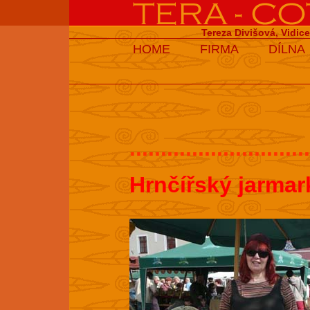
Tereza Divišová, Vidic
HOME
FIRMA
DÍLNA
.............................
Hrnčířský jarmar