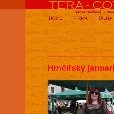
Tereza Divišová, Vidic
HOME
FIRMA
DÍLNA
.............................
Hrnčířský jarmar