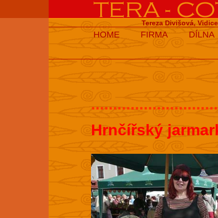
Tereza Divišová, Vidic
HOME
FIRMA
DÍLNA
.............................
Hrnčířský jarmar