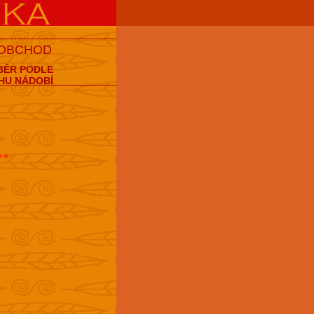
 OBCHOD
BĚR PODLE
HU NÁDOBÍ
..