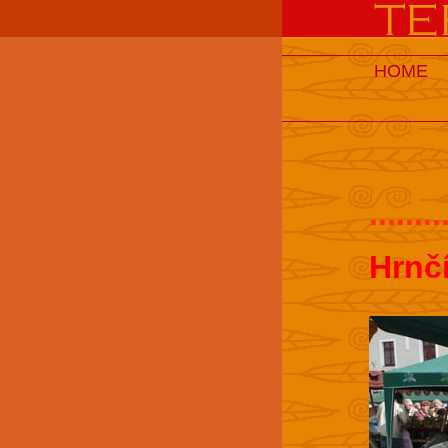
HOME
........
Hrnč