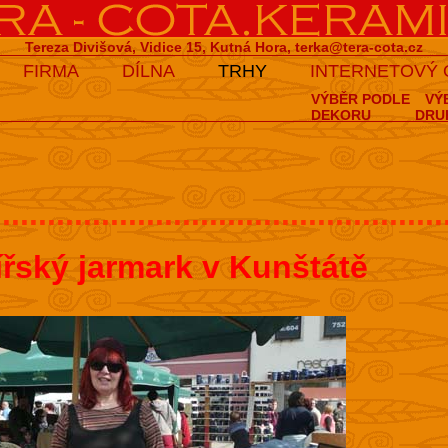
Tereza Divišová, Vidice 15, Kutná Hora,
terka@tera-cota.cz
FIRMA
DÍLNA
TRHY
INTERNETOVÝ
VÝBĚR PODLE
VÝ
DEKORU
DRU
..................................................
ířský jarmark v Kunštátě