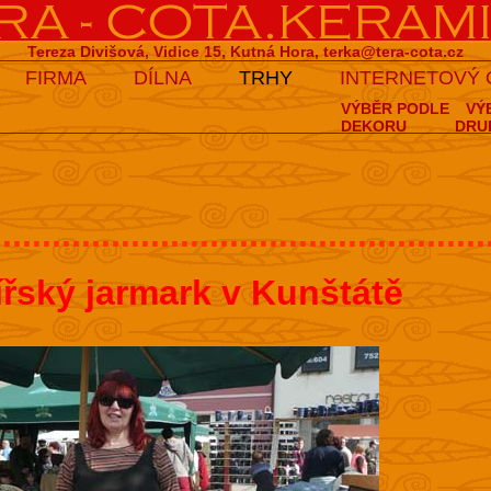
Tereza Divišová, Vidice 15, Kutná Hora,
terka@tera-cota.cz
FIRMA
DÍLNA
TRHY
INTERNETOVÝ
VÝBĚR PODLE
VÝ
DEKORU
DRU
..................................................
ířský jarmark v Kunštátě