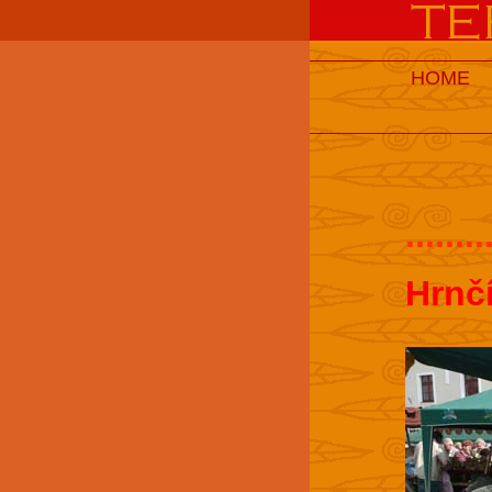
HOME
........
Hrnč