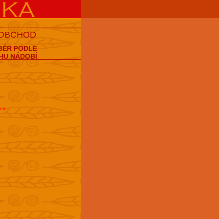
 OBCHOD
BĚR PODLE
HU NÁDOBÍ
..