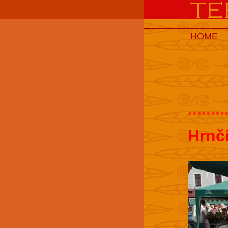
HOME
........
Hrnč