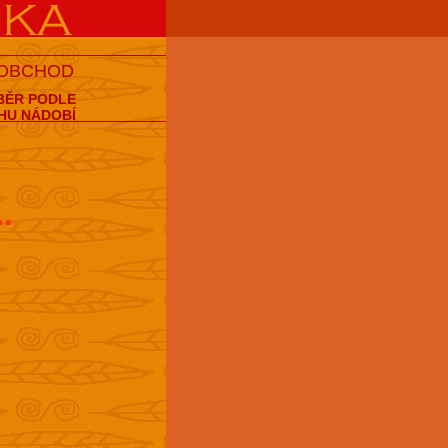
 OBCHOD
BĚR PODLE
HU NÁDOBÍ
..