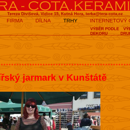
Tereza Divišová, Vidice 15, Kutná Hora,
terka@tera-cota.cz
FIRMA
DÍLNA
TRHY
INTERNETOVÝ
VÝBĚR PODLE
VÝ
DEKORU
DRU
..................................................
ířský jarmark v Kunštátě