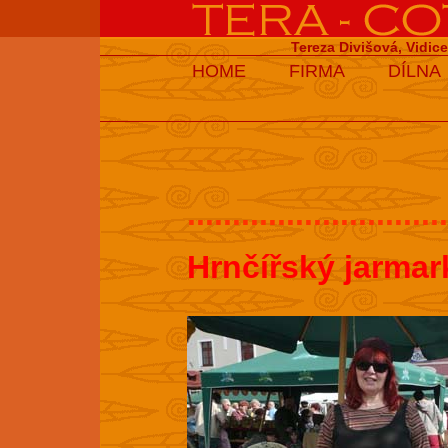
Tereza Divišová, Vidic
HOME
FIRMA
DÍLNA
.............................
Hrnčířský jarmar